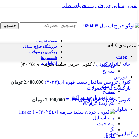
عبور به ناوبری
رفتن به محتوای اصلی
جستجو
صفحه نخست
سته بندی کالاها
فروشگاه حراج استایل
رهگیری مرسولات
هودی
دانستنی ها
ارتباط با ما
خانه
/
انواع کتونی
/
کتونی جردن سفید سرمه ای(۳۰۲۵(
نخ پنبه
سه نخ
دورس
کتونی ترویس ساقدار سقید قهوه ای(۳۰۲۴)
2,480,000
تومان
نخ پنبه
بازگشت به محصولات
سه نخ
نیم زیپ پارچه مراکش
کتونی جردن کرم قهوه ای(۳۰۲۶
2,390,000
تومان
نیم زیپ گرم بالا
شلوار
مام استایل
مام فیت
بگ
زرگنمایی تصویر
کارگو