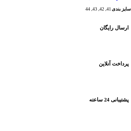
44
,
43
,
42
,
41
سایز بندی
ارسال رایگان
در خرید های بصورت عمده
پرداخت آنلاین
پرداخت با انواع کارت بانکی
پشتیبانی 24 ساعته
پشتیبانی در 24 ساعت شبانه روز