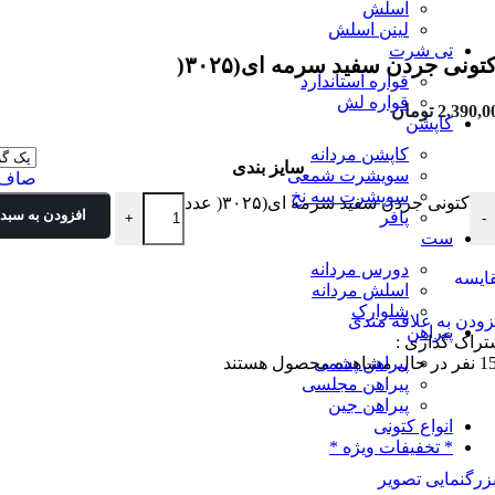
اسلش
لینن اسلش
تی شرت
تونی جردن سفید سرمه ای(۳۰۲۵(
قواره استاندارد
قواره لش
2,390,0
تومان
کاپشن
کاپشن مردانه
سایز بندی
سویشرت شمعی
صاف
سویشرت سه نخ
کتونی جردن سفید سرمه ای(۳۰۲۵( عدد
افزودن به سبد 
پافر
+
-
ست
دورس مردانه
ایسه
اسلش مردانه
شلوارک
زودن به علاقه مندی
پیراهن
تراک گذاری :
1
نفر در حال مشاهده محصول هستند
پیراهن پشمی
پیراهن مجلسی
پیراهن جین
انواع کتونی
* تخفیفات ویژه *
زرگنمایی تصویر