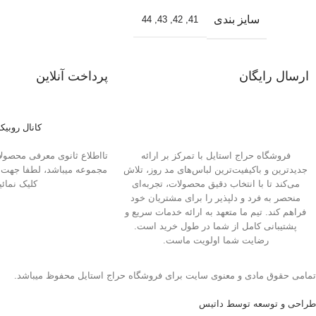
سایز بندی
44
,
43
,
42
,
41
ارسال رایگان
پرداخت آنلاین
در خرید های بصورت عمده
پرداخت با انواع کارت بانکی
کانال روبیکا
تااطلاع ثانوی معرفی محصولات
فروشگاه حراج استایل با تمرکز بر ارائه
مجموعه میباشد، لطفا جهت و
جدیدترین و باکیفیت‌ترین لباس‌های مد روز، تلاش
کلیک نمائی
می‌کند تا با انتخاب دقیق محصولات، تجربه‌ای
منحصر به فرد و دلپذیر را برای مشتریان خود
فراهم کند. تیم ما متعهد به ارائه خدمات سریع و
پشتیبانی کامل از شما در طول خرید است.
رضایت شما اولویت ماست.
تمامی حقوق مادی و معنوی سایت برای فروشگاه حراج استایل محفوظ میباشد.
طراحی و توسعه توسط داتیس