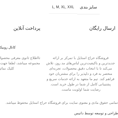
سایز بندی
L
,
M
,
XL
,
XXL
ارسال رایگان
پرداخت آنلاین
در خرید های بصورت عمده
پرداخت با انواع کارت بانکی
کانال روبیکا
تااطلاع ثانوی معرفی محصولات
فروشگاه حراج استایل با تمرکز بر ارائه
مجموعه میباشد، لطفا جهت و
جدیدترین و باکیفیت‌ترین لباس‌های مد روز، تلاش
کلیک نمائی
می‌کند تا با انتخاب دقیق محصولات، تجربه‌ای
منحصر به فرد و دلپذیر را برای مشتریان خود
فراهم کند. تیم ما متعهد به ارائه خدمات سریع و
پشتیبانی کامل از شما در طول خرید است.
رضایت شما اولویت ماست.
تمامی حقوق مادی و معنوی سایت برای فروشگاه حراج استایل محفوظ میباشد.
طراحی و توسعه توسط داتیس