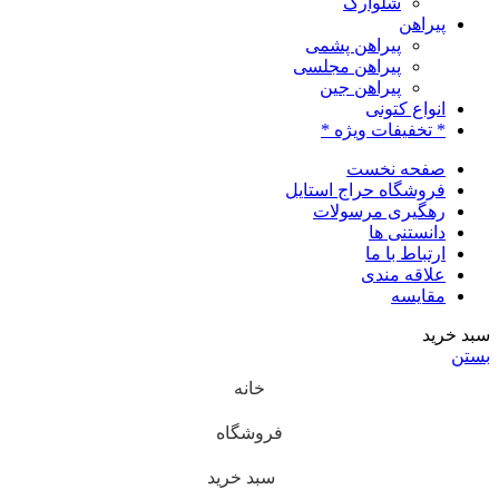
شلوارک
پیراهن
پیراهن پشمی
پیراهن مجلسی
پیراهن جین
انواع کتونی
* تخفیفات ویژه *
صفحه نخست
فروشگاه حراج استایل
رهگیری مرسولات
دانستنی ها
ارتباط با ما
علاقه مندی
مقایسه
سبد خرید
بستن
خانه
فروشگاه
سبد خرید