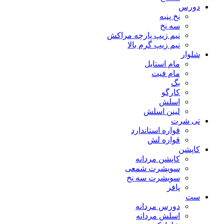
دورس
نخ پنبه
سه نخ
نیم زیپ پارچه مراکش
نیم زیپ گرم بالا
شلوار
مام استایل
مام فیت
بگ
کارگو
اسلش
لینن اسلش
تی شرت
قواره استاندارد
قواره لش
کاپشن
کاپشن مردانه
سویشرت شمعی
سویشرت سه نخ
پافر
ست
دورس مردانه
اسلش مردانه