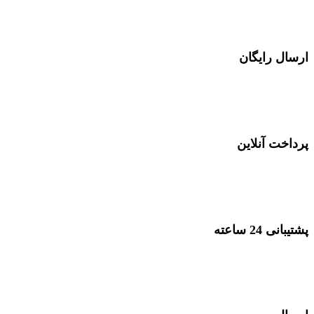
ارسال توسط تیپاکس در سراسر کشور
ارسال رایگان
در خرید های بصورت عمده
پرداخت آنلاین
پرداخت با انواع کارت بانکی
پشتیبانی 24 ساعته
پشتیبانی در 24 ساعت شبانه روز