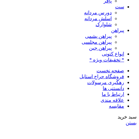
پافر
ست
دورس مردانه
اسلش مردانه
شلوارک
پیراهن
پیراهن پشمی
پیراهن مجلسی
پیراهن جین
انواع کتونی
* تخفیفات ویژه *
صفحه نخست
فروشگاه حراج استایل
رهگیری مرسولات
دانستنی ها
ارتباط با ما
علاقه مندی
مقایسه
سبد خرید
بستن