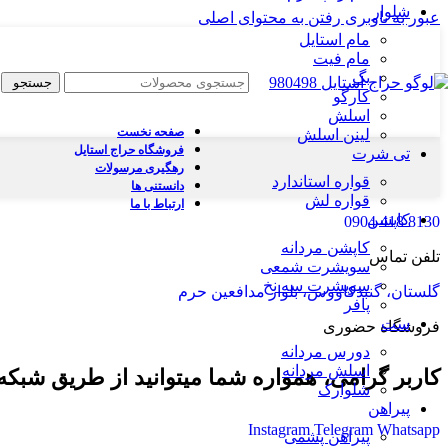
شلوار
عبور به ناوبری
رفتن به محتوای اصلی
مام استایل
مام فیت
بگ
جستجو
کارگو
اسلش
صفحه نخست
لینن اسلش
فروشگاه حراج استایل
تی شرت
رهگیری مرسولات
قواره استاندارد
دانستنی ها
قواره لش
ارتباط با ما
کاپشن
8130 418 0904
کاپشن مردانه
تلفن تماس
سویشرت شمعی
سویشرت سه نخ
گلستان، گنبدکاووس، بلوار مدافعین حرم
پافر
ست
فروشگاه حضوری
دورس مردانه
اسلش مردانه
کاربر گرامی، همواره شما میتوانید از طریق شبکه 
شلوارک
پیراهن
Instagram
Telegram
Whatsapp
پیراهن پشمی