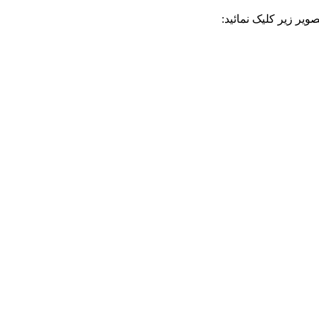
یر زیر کلیک نمائید: