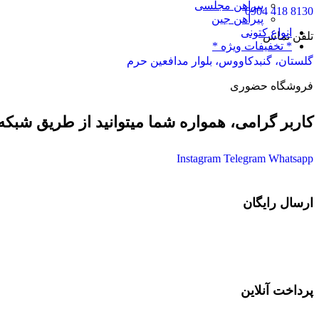
پیراهن مجلسی
8130 418 0904
پیراهن جین
انواع کتونی
تلفن تماس
* تخفیفات ویژه *
گلستان، گنبدکاووس، بلوار مدافعین حرم
فروشگاه حضوری
کاربر گرامی، همواره شما میتوانید از طریق شبکه 
Instagram
Telegram
Whatsapp
ارسال رایگان
در خرید های بصورت عمده
پرداخت آنلاین