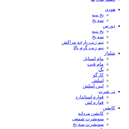
هودی
نخ پنبه
سه نخ
دورس
نخ پنبه
سه نخ
نیم زیپ پارچه مراکش
نیم زیپ گرم بالا
شلوار
مام استایل
مام فیت
بگ
کارگو
اسلش
لینن اسلش
تی شرت
قواره استاندارد
قواره لش
کاپشن
کاپشن مردانه
سویشرت شمعی
سویشرت سه نخ